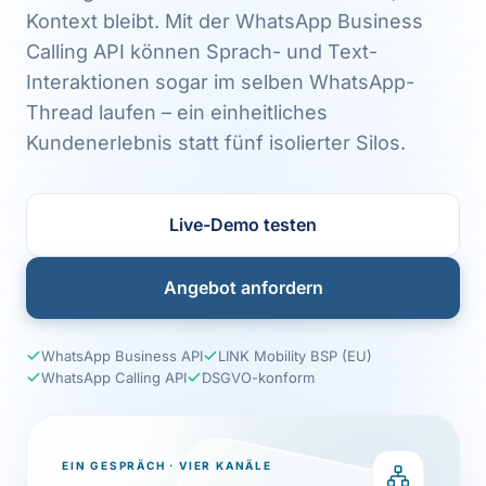
Häufige Fragen
Kontext bleibt. Mit der WhatsApp Business
Wie ist die WhatsApp-Integration technisch umgesetzt?
Calling API können Sprach- und Text-
Über die offizielle WhatsApp Business API von Meta, integr
Interaktionen sogar im selben WhatsApp-
Ist WhatsApp Business überhaupt DSGVO-konform?
Thread laufen – ein einheitliches
Die WhatsApp Business App (für Smartphones) ist für Unter
Kundenerlebnis statt fünf isolierter Silos.
Wie viele Kanäle parallel sind möglich?
Standardmäßig vier: Telefon, WhatsApp Business, E-Mail,
Live-Demo testen
Angebot anfordern
WhatsApp Business API
LINK Mobility BSP (EU)
WhatsApp Calling API
DSGVO-konform
EIN GESPRÄCH · VIER KANÄLE